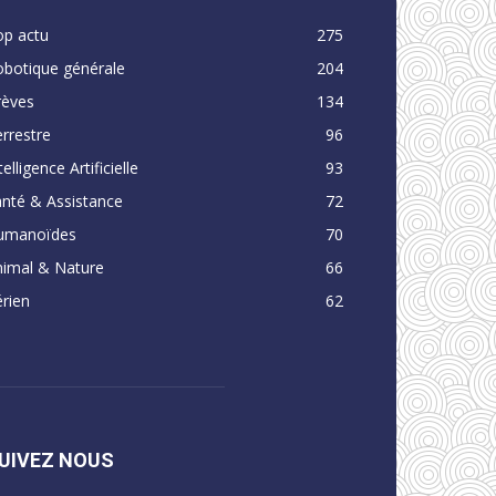
op actu
275
obotique générale
204
rèves
134
rrestre
96
telligence Artificielle
93
nté & Assistance
72
umanoïdes
70
nimal & Nature
66
rien
62
UIVEZ NOUS