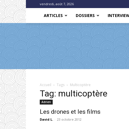
vendredi, août 7, 2026
ARTICLES
DOSSIERS
INTERVIE
Accueil
Tags
Multicoptère
Tag: multicoptère
Aérien
Les drones et les films
David L.
-
23 octobre 2012