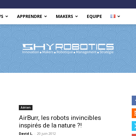
WS
APPRENDRE
MAKERS
EQUIPE
Shy
Aérien
AirBurr, les robots invincibles
inspirés de la nature ?!
Robotics
David L.
-
20 juin 2012