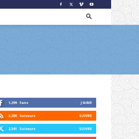
1,299
Fans
J'AIME
3,200
Suiveurs
SUIVRE
2,341
Suiveurs
SUIVRE