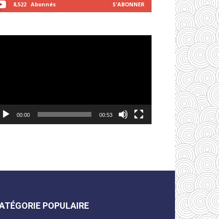
8,522
Abonnés
S'ABONNER
cteur
déo
00:00
00:53
ATÉGORIE POPULAIRE