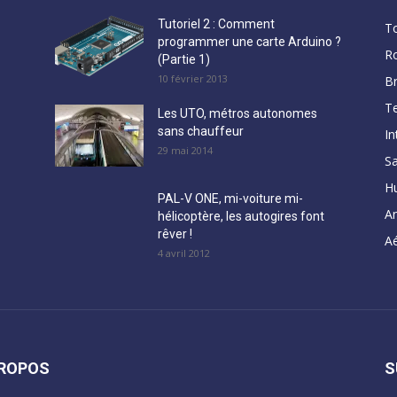
Tutoriel 2 : Comment
T
programmer une carte Arduino ?
R
(Partie 1)
10 février 2013
B
Te
Les UTO, métros autonomes
sans chauffeur
In
29 mai 2014
Sa
H
PAL-V ONE, mi-voiture mi-
A
hélicoptère, les autogires font
rêver !
Aé
4 avril 2012
PROPOS
S