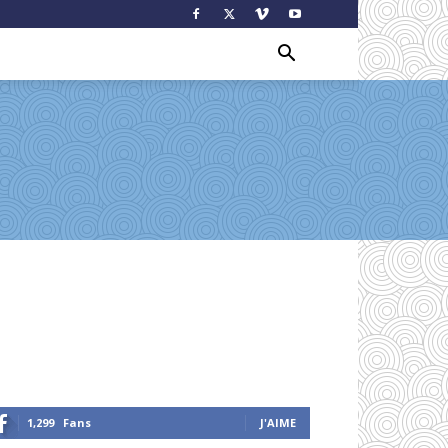
1,299
Fans
J'AIME