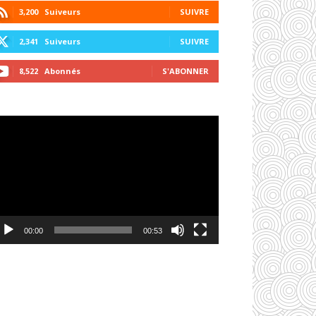
3,200
Suiveurs
SUIVRE
2,341
Suiveurs
SUIVRE
8,522
Abonnés
S'ABONNER
cteur
déo
00:00
00:53