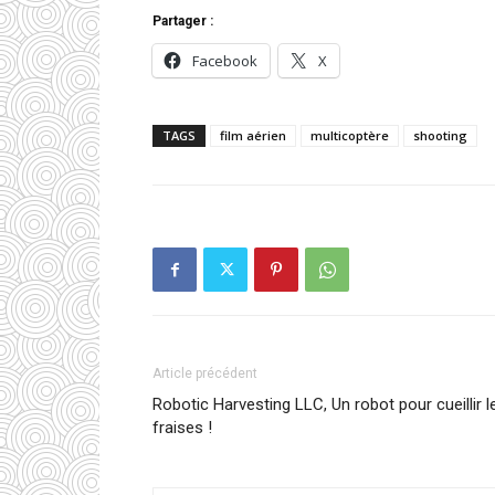
Partager :
Facebook
X
TAGS
film aérien
multicoptère
shooting
Article précédent
Robotic Harvesting LLC, Un robot pour cueillir l
fraises !