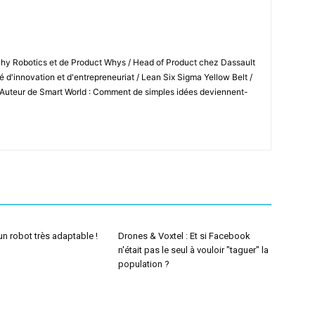
Shy Robotics et de Product Whys / Head of Product chez Dassault
 d'innovation et d'entrepreneuriat / Lean Six Sigma Yellow Belt /
 Auteur de Smart World : Comment de simples idées deviennent-
n robot très adaptable !
Drones & Voxtel : Et si Facebook
n'était pas le seul à vouloir "taguer" la
population ?