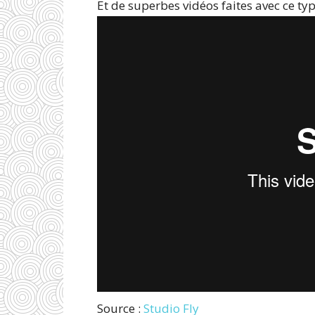
Et de superbes vidéos faites avec ce ty
Source :
Studio Fly