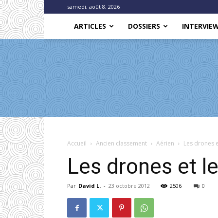
samedi, août 8, 2026
ARTICLES
DOSSIERS
INTERVIE
Accueil
Ancien classement
Aérien
Les drones e
Les drones et le
Par
David L.
-
23 octobre 2012
2506
0