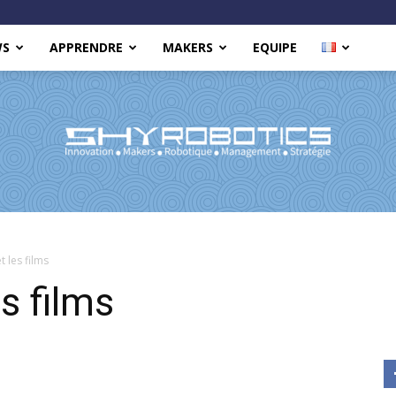
WS
APPRENDRE
MAKERS
EQUIPE
Shy
t les films
s films
Robotics