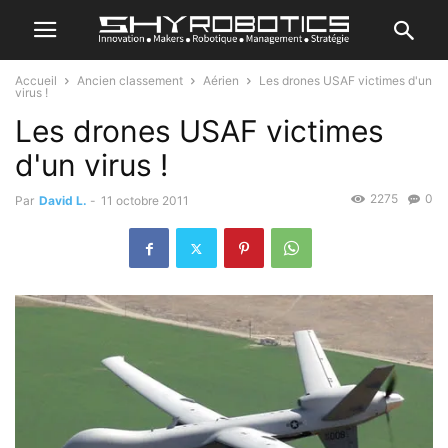
Accueil
Ancien classement
Aérien
Les drones USAF victimes d'un
virus !
Les drones USAF victimes
d'un virus !
2275
0
Par
David L.
-
11 octobre 2011