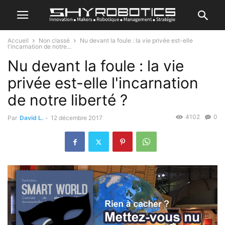
Accueil
Non classé
Nu devant la foule : la vie privée est-elle
l'incarnation de notre...
Nu devant la foule : la vie
privée est-elle l'incarnation
de notre liberté ?
4102
0
Par
David L.
-
12 décembre 2017