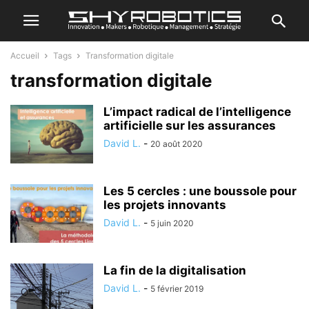
Accueil
Tags
Transformation digitale
transformation digitale
L’impact radical de l’intelligence
artificielle sur les assurances
David L.
-
20 août 2020
Les 5 cercles : une boussole pour
les projets innovants
David L.
-
5 juin 2020
La fin de la digitalisation
David L.
-
5 février 2019