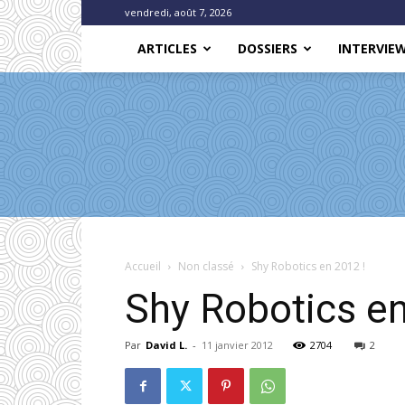
vendredi, août 7, 2026
ARTICLES
DOSSIERS
INTERVIE
Accueil
Non classé
Shy Robotics en 2012 !
Shy Robotics en
Par
David L.
-
11 janvier 2012
2704
2