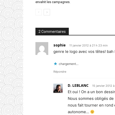
envahit les campagnes.
2 Commentaires
sophie
11 janvier 2012 à 21 h 23 min
genre le logo avec vos têtes! bah 
chargement…
Répondre
D. LEBLANC
15 janvier 2012 à
Et oui ! On a un bon dessi
Nous sommes obligés de p
nous fait tourner en rond 
autonome…