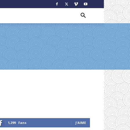
1,299
Fans
J'AIME