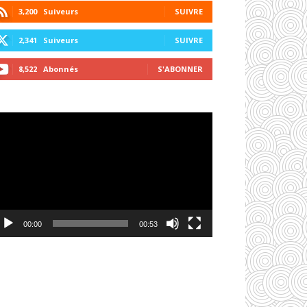
3,200
Suiveurs
SUIVRE
2,341
Suiveurs
SUIVRE
8,522
Abonnés
S'ABONNER
cteur
déo
00:00
00:53