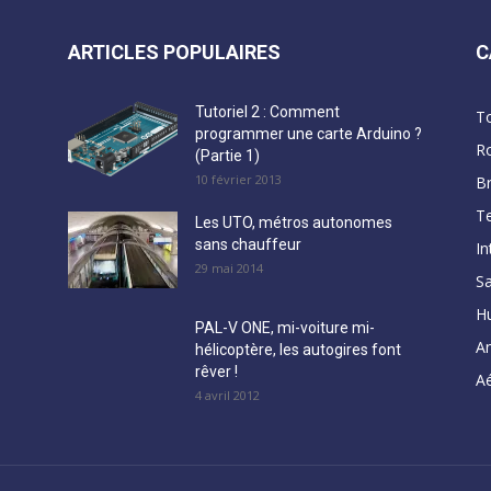
ARTICLES POPULAIRES
C
Tutoriel 2 : Comment
T
programmer une carte Arduino ?
R
(Partie 1)
10 février 2013
B
Te
Les UTO, métros autonomes
sans chauffeur
In
29 mai 2014
Sa
H
PAL-V ONE, mi-voiture mi-
A
hélicoptère, les autogires font
rêver !
Aé
4 avril 2012