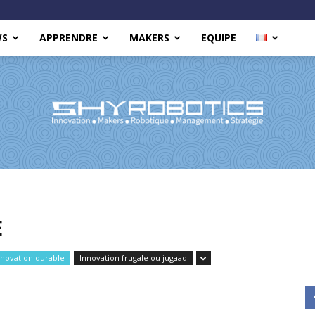
WS
APPRENDRE
MAKERS
EQUIPE
Shy
E
nnovation durable
Innovation frugale ou jugaad
Robotics