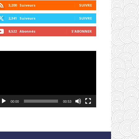
3,200
Suiveurs
SUIVRE
2,341
Suiveurs
SUIVRE
8,522
Abonnés
S'ABONNER
cteur
déo
00:00
00:53