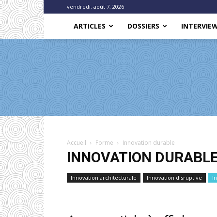
vendredi, août 7, 2026
ARTICLES
DOSSIERS
INTERVIE
Accueil
Forme
Innovation durable
INNOVATION DURABL
Innovation architecturale
Innovation disruptive
I