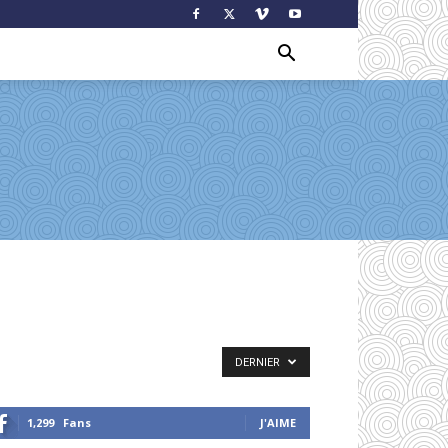
DERNIER
1,299
Fans
J'AIME