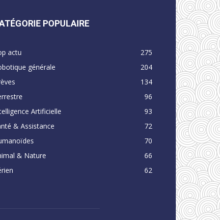
ATÉGORIE POPULAIRE
op actu
275
obotique générale
204
rèves
134
rrestre
96
telligence Artificielle
93
nté & Assistance
72
umanoïdes
70
nimal & Nature
66
rien
62