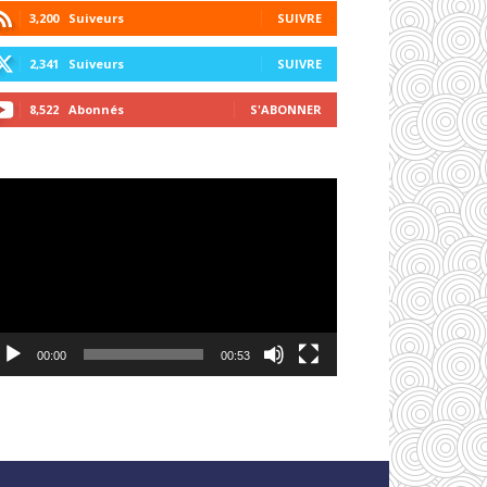
3,200
Suiveurs
SUIVRE
2,341
Suiveurs
SUIVRE
8,522
Abonnés
S'ABONNER
cteur
déo
00:00
00:53