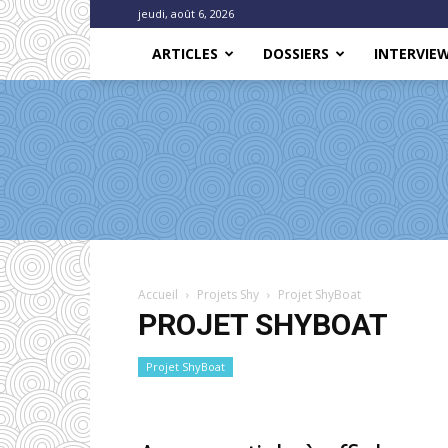
jeudi, août 6, 2026
ARTICLES
DOSSIERS
INTERVIE
Accueil
Projets Shy
Projet ShyBoat
PROJET SHYBOAT
Projet ShyBoat