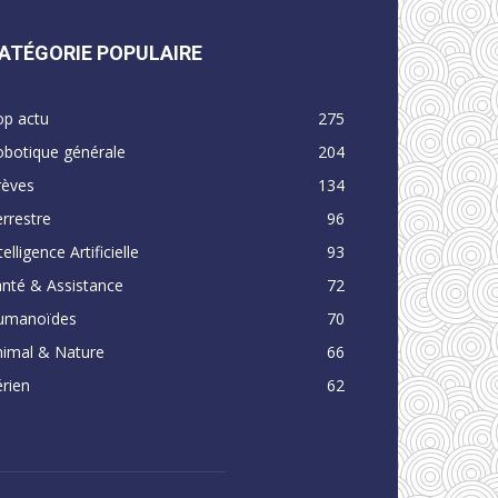
ATÉGORIE POPULAIRE
op actu
275
obotique générale
204
rèves
134
rrestre
96
telligence Artificielle
93
nté & Assistance
72
umanoïdes
70
nimal & Nature
66
rien
62