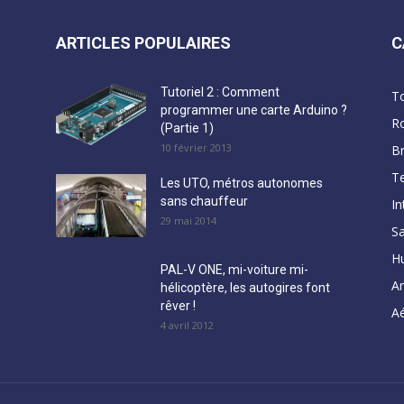
ARTICLES POPULAIRES
C
Tutoriel 2 : Comment
T
programmer une carte Arduino ?
R
(Partie 1)
10 février 2013
B
Te
Les UTO, métros autonomes
sans chauffeur
In
29 mai 2014
Sa
H
PAL-V ONE, mi-voiture mi-
A
hélicoptère, les autogires font
rêver !
Aé
4 avril 2012