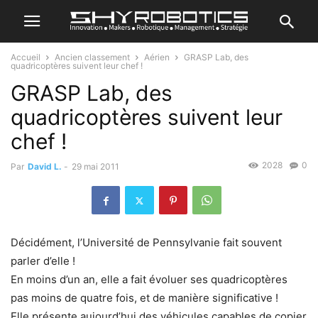
Accueil
Ancien classement
Aérien
GRASP Lab, des
quadricoptères suivent leur chef !
GRASP Lab, des
quadricoptères suivent leur
chef !
2028
0
Par
David L.
-
29 mai 2011
Décidément, l’Université de Pennsylvanie fait souvent
parler d’elle !
En moins d’un an, elle a fait évoluer ses quadricoptères
pas moins de quatre fois, et de manière significative !
Elle présente aujourd’hui des véhicules capables de copier