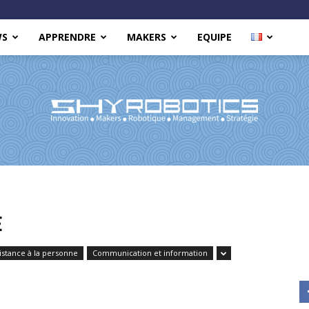
WS
APPRENDRE
MAKERS
EQUIPE
Shy
E
istance à la personne
Communication et information
Robotics