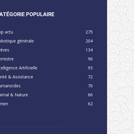
ATÉGORIE POPULAIRE
op actu
275
obotique générale
204
rèves
134
rrestre
96
telligence Artificielle
93
nté & Assistance
72
umanoïdes
70
nimal & Nature
66
rien
62