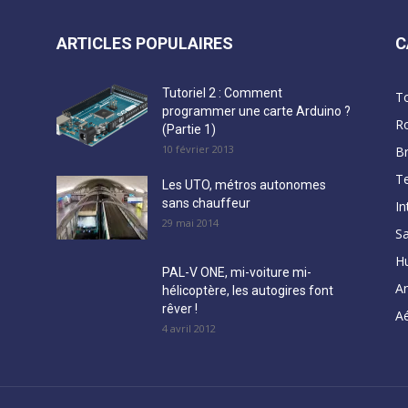
ARTICLES POPULAIRES
C
Tutoriel 2 : Comment
T
programmer une carte Arduino ?
R
(Partie 1)
10 février 2013
B
Te
Les UTO, métros autonomes
sans chauffeur
In
29 mai 2014
Sa
H
PAL-V ONE, mi-voiture mi-
A
hélicoptère, les autogires font
rêver !
Aé
4 avril 2012