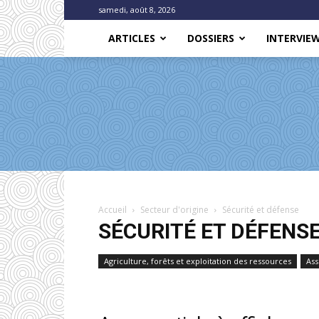
samedi, août 8, 2026
ARTICLES
DOSSIERS
INTERVIE
Accueil
Secteur d'origine
Sécurité et défense
SÉCURITÉ ET DÉFENS
Agriculture, forêts et exploitation des ressources
Ass