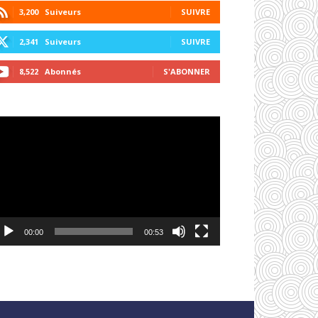
3,200
Suiveurs
SUIVRE
2,341
Suiveurs
SUIVRE
8,522
Abonnés
S'ABONNER
cteur
déo
00:00
00:53