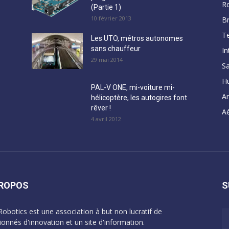
R
(Partie 1)
10 février 2013
B
Te
Les UTO, métros autonomes
sans chauffeur
In
29 mai 2014
Sa
H
PAL-V ONE, mi-voiture mi-
A
hélicoptère, les autogires font
rêver !
Aé
4 avril 2012
PROPOS
S
Robotics est une association à but non lucratif de
ionnés d'innovation et un site d'information.