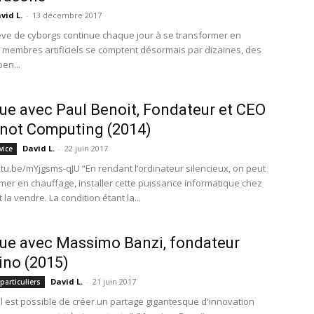
vid L.
-
13 décembre 2017
êve de cyborgs continue chaque jour à se transformer en
es membres artificiels se comptent désormais par dizaines, des
en...
ue avec Paul Benoit, Fondateur et CEO
not Computing (2014)
David L.
-
22 juin 2017
vice
utu.be/mYjgsms-qJU “En rendant l’ordinateur silencieux, on peut
rmer en chauffage, installer cette puissance informatique chez
t la vendre. La condition étant la...
ue avec Massimo Banzi, fondateur
ino (2015)
David L.
-
21 juin 2017
particuliers
'il est possible de créer un partage gigantesque d'innovation