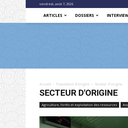
vendredi, août 7, 2026
ARTICLES
DOSSIERS
INTERVIE
Accueil
Population d'origine
Secteur d'origine
SECTEUR D'ORIGINE
Agriculture, forêts et exploitation des ressources
Ass