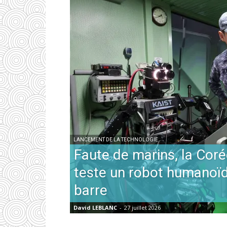
LANCEMENT DE LA TECHNOLOGIE
Faute de marins, la Cor
teste un robot humanoïd
barre
David LEBLANC
-
27 juillet 2026