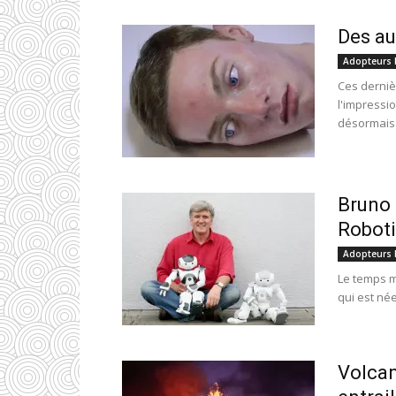
Des au
Adopteurs 
Ces derniè
l'impressio
désormais d
Bruno 
Robot
Adopteurs 
Le temps m
qui est née
Volcan