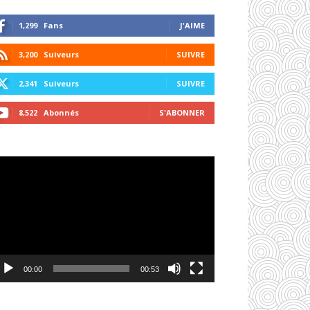
1,299
Fans
J'AIME
3,200
Suiveurs
SUIVRE
2,341
Suiveurs
SUIVRE
8,522
Abonnés
S'ABONNER
cteur
déo
00:00
00:53