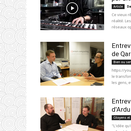
Da
Article
Ce vieux r
réalité. L
réseaux op
Entrev
de Qar
Bien ou ser
https://yo
le transfo
les gens, e
Entrev
d'Ardu
Citoyens et 
"L'idée qu