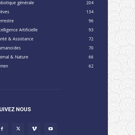
obotique générale
204
rèves
134
rrestre
96
telligence Artificielle
93
nté & Assistance
72
umanoïdes
70
nimal & Nature
66
rien
62
UIVEZ NOUS