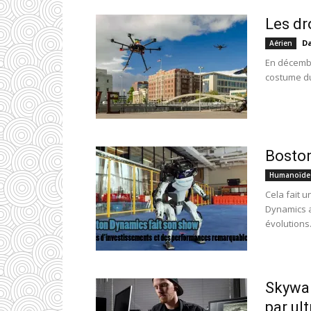
Les dr
Da
Aérien
En décembre
costume du 
Boston
Humanoïde
Cela fait 
Dynamics a
évolutions.
Skywal
par ul