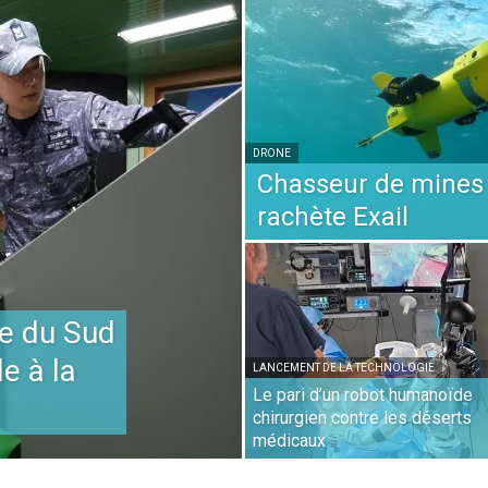
DRONE
Chasseur de mines 
rachète Exail
ée du Sud
e à la
LANCEMENT DE LA TECHNOLOGIE
Le pari d’un robot humanoïde
chirurgien contre les déserts
médicaux