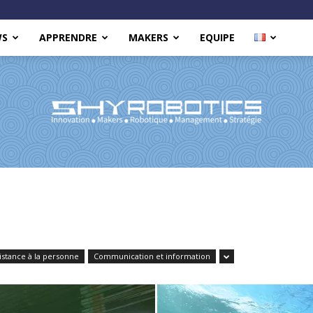
WS
APPRENDRE
MAKERS
EQUIPE
Shy
istance à la personne
Communication et information
Robotics