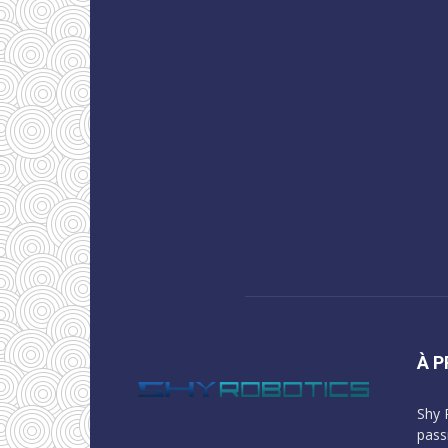
À 
Shy 
pass