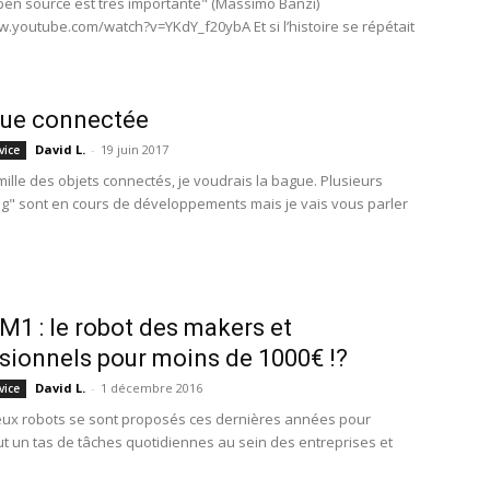
open source est très importante" (Massimo Banzi)
w.youtube.com/watch?v=YKdY_f20ybA Et si l’histoire se répétait
gue connectée
David L.
-
19 juin 2017
vice
mille des objets connectés, je voudrais la bague. Plusieurs
ng" sont en cours de développements mais je vais vous parler
M1 : le robot des makers et
sionnels pour moins de 1000€ !?
David L.
-
1 décembre 2016
vice
ux robots se sont proposés ces dernières années pour
out un tas de tâches quotidiennes au sein des entreprises et