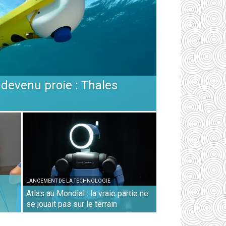
devenu proie : Thales
LANCEMENT DE LA TECHNOLOGIE
Atlas au Mondial : la vraie partie ne
se jouait pas sur le terrain