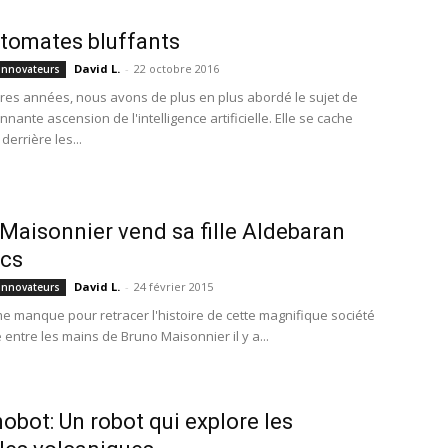
tomates bluffants
David L.
-
22 octobre 2016
Innovateurs
res années, nous avons de plus en plus abordé le sujet de
nnante ascension de l'intelligence artificielle. Elle se cache
errière les...
Maisonnier vend sa fille Aldebaran
ics
David L.
-
24 février 2015
Innovateurs
e manque pour retracer l'histoire de cette magnifique société
 entre les mains de Bruno Maisonnier il y a...
obot: Un robot qui explore les