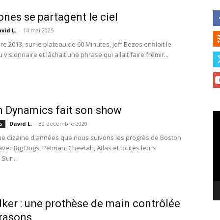
ones se partagent le ciel
vid L.
-
14 mai 2025
 2013, sur le plateau de 60 Minutes, Jeff Bezos enfilait le
visionnaire et lâchait une phrase qui allait faire frémir...
 Dynamics fait son show
Le
David L.
-
30 décembre 2020
s
vi
une dizaine d'années que nous suivons les progrès de Boston
vec Big Dogs, Petman, Cheetah, Atlas et toutes leurs
 Sur...
ker : une prothèse de main contrôlée
trasons