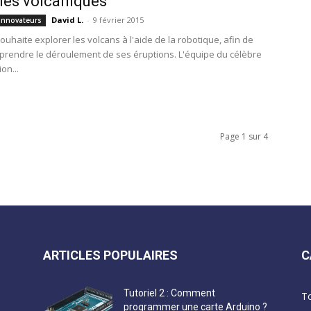
lles volcaniques
David L.
-
9 février 2015
Innovateurs
uhaite explorer les volcans à l'aide de la robotique, afin de
rendre le déroulement de ses éruptions. L'équipe du célèbre
on...
Page 1 sur 4
ARTICLES POPULAIRES
C
Tutoriel 2 : Comment
T
programmer une carte Arduino ?