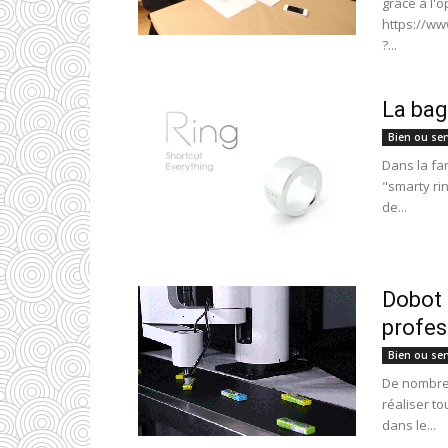
grâce à l'
https://ww
?...
La ba
Bien ou ser
Dans la fa
"smarty ri
de...
Dobot 
profes
Bien ou ser
De nombre
réaliser t
dans le...