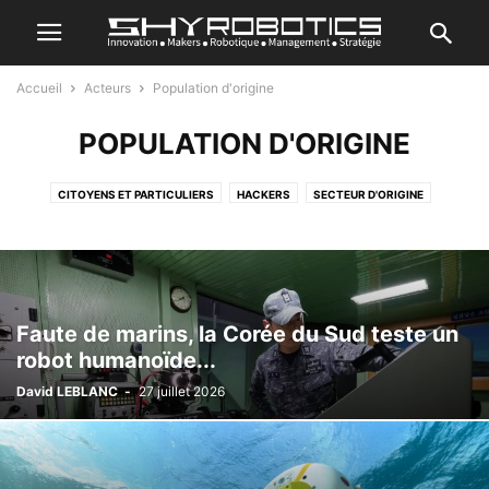
Accueil
Acteurs
Population d'origine
POPULATION D'ORIGINE
CITOYENS ET PARTICULIERS
HACKERS
SECTEUR D'ORIGINE
Faute de marins, la Corée du Sud teste un
robot humanoïde...
David LEBLANC
-
27 juillet 2026