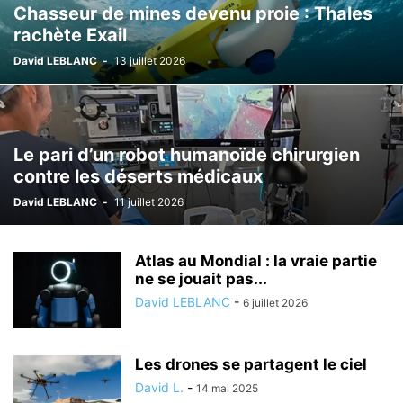
Chasseur de mines devenu proie : Thales
rachète Exail
David LEBLANC
-
13 juillet 2026
Le pari d’un robot humanoïde chirurgien
contre les déserts médicaux
David LEBLANC
-
11 juillet 2026
Atlas au Mondial : la vraie partie
ne se jouait pas...
David LEBLANC
-
6 juillet 2026
Les drones se partagent le ciel
David L.
-
14 mai 2025