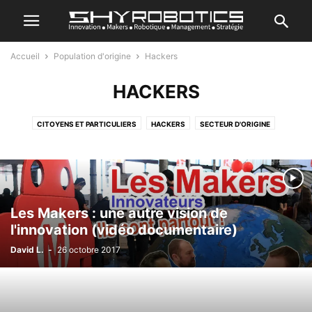
Accueil
Population d'origine
Hackers
HACKERS
CITOYENS ET PARTICULIERS
HACKERS
SECTEUR D'ORIGINE
Les Makers : une autre vision de
l'innovation (vidéo documentaire)
David L.
-
26 octobre 2017