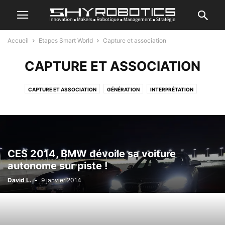
Accueil
Etapes Smart World
Capture et association
CAPTURE ET ASSOCIATION
CAPTURE ET ASSOCIATION
GÉNÉRATION
INTERPRÉTATION
MANIFESTATION
PROPOSITION DE VALEUR
SÉLECTION
CES 2014, BMW dévoile sa voiture
autonome sur piste !
David L.
-
9 janvier 2014