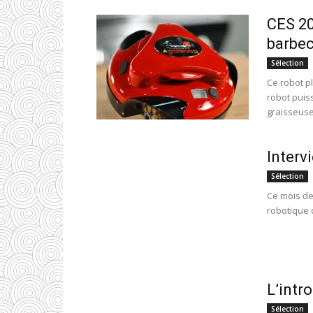
CES 201
barbec
Sélection
Ce robot p
robot puiss
graisseuses
Interv
Sélection
Ce mois de
robotique q
L’intr
Sélection