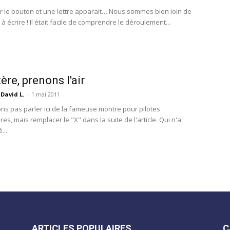
ur le bouton et une lettre apparait… Nous sommes bien loin de
à écrire ! Il était facile de comprendre le déroulement...
ère, prenons l'air
David L.
-
1 mai 2011
ons pas parler ici de la fameuse montre pour pilotes
res, mais remplacer le "X" dans la suite de l'article. Qui n'a
...
ARTICLES POPULAIRES
C