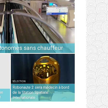
utonomes sans chauffeur
SÉLECTION
Robonaute 2 sera médecin à bord
en
de la Station Spatiale
!
Internationale…