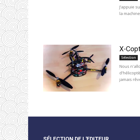
J’appuie s
la machine 
X-Copt
Sélection
Nous n'all
d'hélicoptè
jamais rêvé
SÉLECTION DE L'EDITEUR