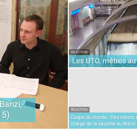
SÉLECTION
Les UTO, métros a
Banzi,
SÉLECTION
15)
Coupe du monde : Des robots 
charge de la sécurité au Brésil 