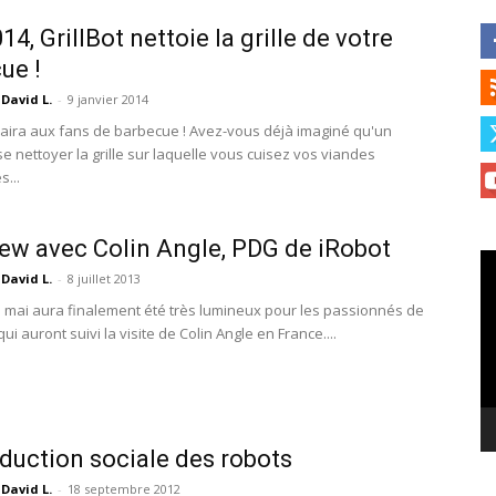
4, GrillBot nettoie la grille de votre
ue !
David L.
-
9 janvier 2014
laira aux fans de barbecue ! Avez-vous déjà imaginé qu'un
e nettoyer la grille sur laquelle vous cuisez vos viandes
...
iew avec Colin Angle, PDG de iRobot
Le
David L.
-
8 juillet 2013
vi
 mai aura finalement été très lumineux pour les passionnés de
ui auront suivi la visite de Colin Angle en France....
oduction sociale des robots
David L.
-
18 septembre 2012