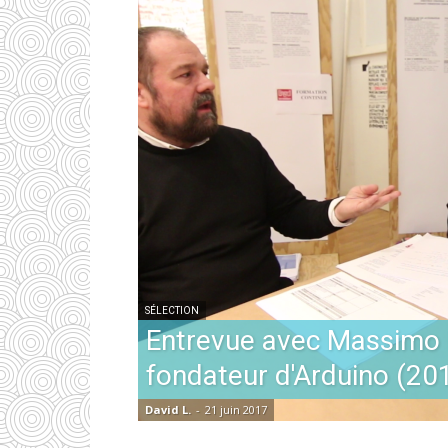
SÉLECTION
Entrevue avec Massimo 
fondateur d'Arduino (20
David L.
-
21 juin 2017