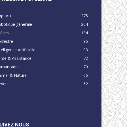
op actu
275
obotique générale
204
rèves
134
rrestre
96
telligence Artificielle
93
nté & Assistance
72
umanoïdes
70
nimal & Nature
66
rien
62
UIVEZ NOUS