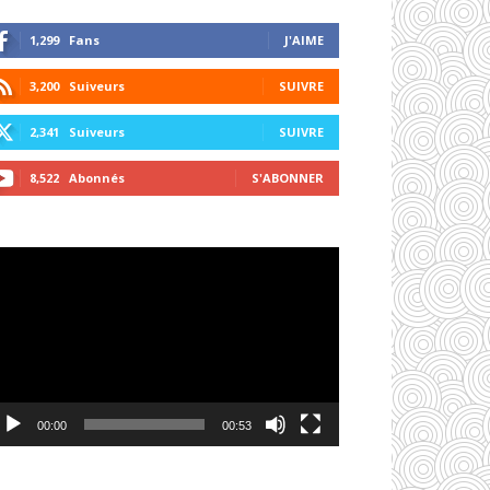
1,299
Fans
J'AIME
3,200
Suiveurs
SUIVRE
2,341
Suiveurs
SUIVRE
8,522
Abonnés
S'ABONNER
cteur
déo
00:00
00:53