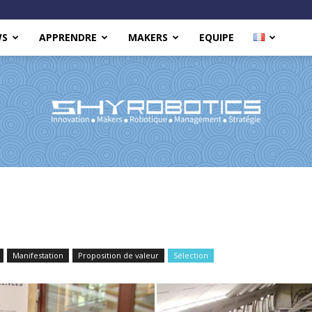
WS
APPRENDRE
MAKERS
EQUIPE
Shy
Manifestation
Proposition de valeur
Sélection
Robotics