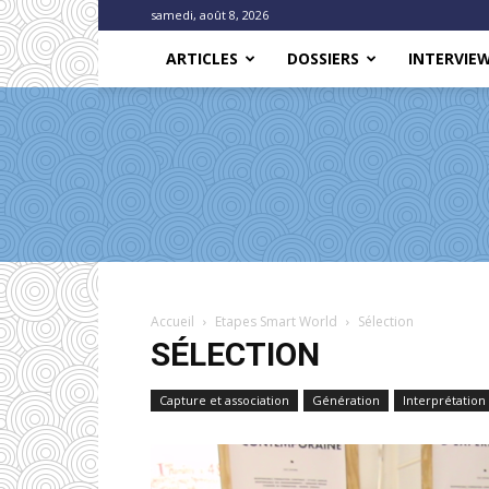
samedi, août 8, 2026
ARTICLES
DOSSIERS
INTERVIE
Accueil
Etapes Smart World
Sélection
SÉLECTION
Capture et association
Génération
Interprétation