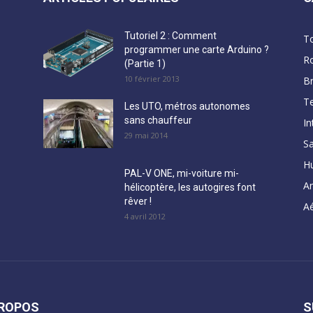
Tutoriel 2 : Comment
T
programmer une carte Arduino ?
R
(Partie 1)
10 février 2013
B
Te
Les UTO, métros autonomes
sans chauffeur
In
29 mai 2014
Sa
H
PAL-V ONE, mi-voiture mi-
A
hélicoptère, les autogires font
rêver !
Aé
4 avril 2012
PROPOS
S