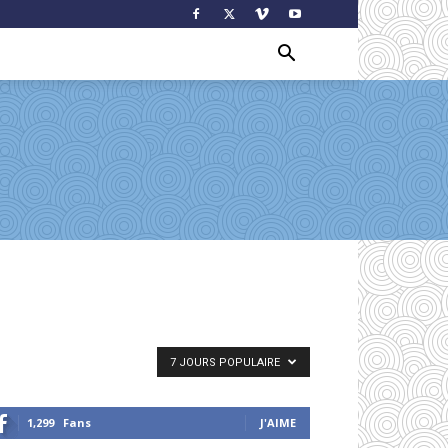
7 JOURS POPULAIRE
1,299
Fans
J'AIME