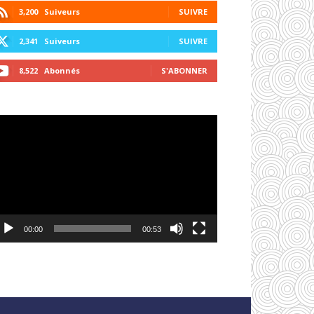
3,200
Suiveurs
SUIVRE
2,341
Suiveurs
SUIVRE
8,522
Abonnés
S'ABONNER
cteur
déo
00:00
00:53