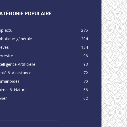
ATÉGORIE POPULAIRE
op actu
275
obotique générale
204
rèves
134
rrestre
96
telligence Artificielle
93
nté & Assistance
72
umanoïdes
70
nimal & Nature
66
rien
62