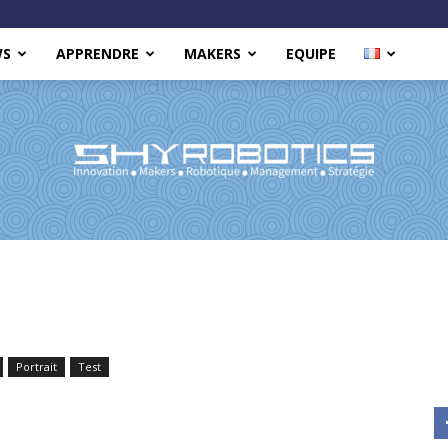
WS
APPRENDRE
MAKERS
EQUIPE
Shy
Portrait
Test
Robotics