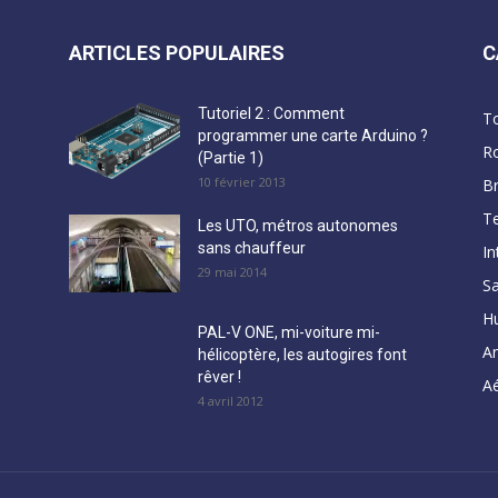
ARTICLES POPULAIRES
C
Tutoriel 2 : Comment
T
programmer une carte Arduino ?
R
(Partie 1)
10 février 2013
B
Te
Les UTO, métros autonomes
sans chauffeur
In
29 mai 2014
Sa
H
PAL-V ONE, mi-voiture mi-
A
hélicoptère, les autogires font
rêver !
Aé
4 avril 2012