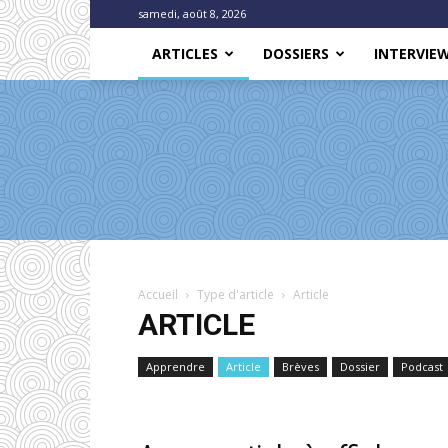
samedi, août 8, 2026
ARTICLES
DOSSIERS
INTERVIE
Accueil
Type d'article
Article
ARTICLE
Apprendre
Article
Brèves
Dossier
Podcast