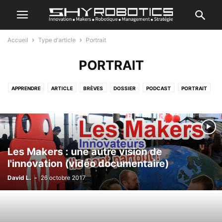
Accueil
Type d'article
Portrait
PORTRAIT
APPRENDRE
ARTICLE
BRÈVES
DOSSIER
PODCAST
PORTRAIT
TEST
Les Makers : une autre vision de
l'innovation (vidéo documentaire)
David L.
-
26 octobre 2017