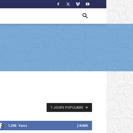
7 JOURS POPULAIRE
1,299
Fans
J'AIME