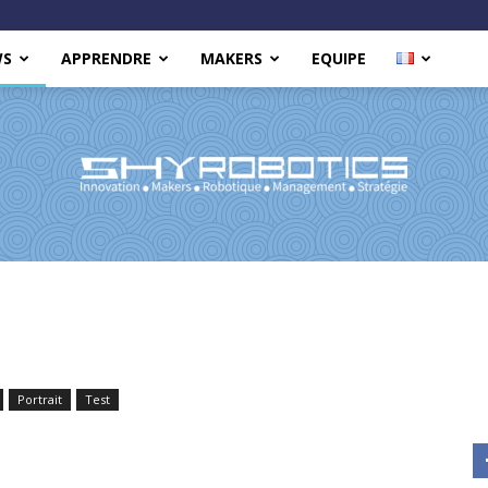
WS
APPRENDRE
MAKERS
EQUIPE
Shy
Portrait
Test
Robotics