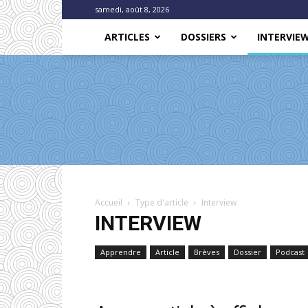
samedi, août 8, 2026
ARTICLES
DOSSIERS
INTERVIE
Accueil
Type d'article
Interview
INTERVIEW
Apprendre
Article
Brèves
Dossier
Podcast