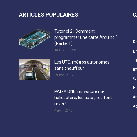
ARTICLES POPULAIRES
C
Tutoriel 2 : Comment
T
programmer une carte Arduino ?
R
(Partie 1)
10 février 2013
B
Te
Les UTO, métros autonomes
sans chauffeur
In
29 mai 2014
Sa
H
PAL-V ONE, mi-voiture mi-
A
hélicoptère, les autogires font
rêver !
Aé
4 avril 2012