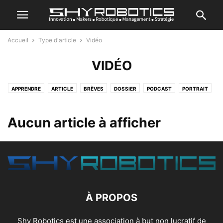
Accueil
Type d'article
Vidéo
VIDÉO
APPRENDRE
ARTICLE
BRÈVES
DOSSIER
PODCAST
PORTRAIT
TEST
Aucun article à afficher
À PROPOS
Shy Robotics est une association à but non lucratif de