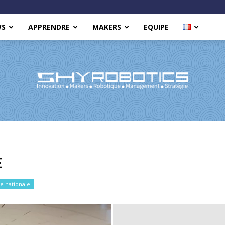
WS
APPRENDRE
MAKERS
EQUIPE
Shy
E
ue nationale
Robotics