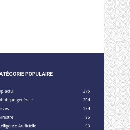
ATÉGORIE POPULAIRE
op actu
275
obotique générale
204
rèves
134
rrestre
96
telligence Artificielle
93