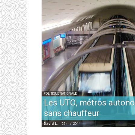
POLITIQUE NATIONALE
Les UTO, métros auton
sans chauffeur
David L.
-
29 mai 2014