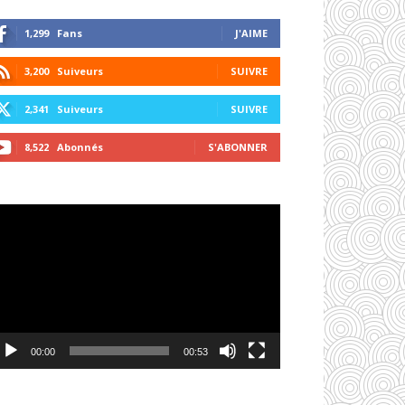
1,299
Fans
J'AIME
3,200
Suiveurs
SUIVRE
2,341
Suiveurs
SUIVRE
8,522
Abonnés
S'ABONNER
cteur
déo
00:00
00:53