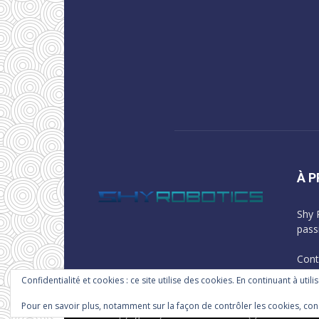
À 
Shy 
pass
Cont
Confidentialité et cookies : ce site utilise des cookies. En continuant à utili
Pour en savoir plus, notamment sur la façon de contrôler les cookies, con
© Copyright Shy Robotics 2011-2025 (c)