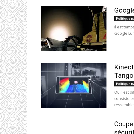
Google
Politique n
Il est temp
Google Luna
Kinect
Tango
Politique n
Qu'il est d
consiste e
ressemble 
Coupe 
sécurit