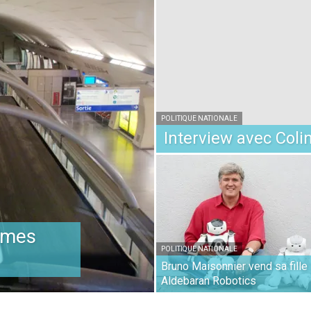
POLITIQUE NATIONALE
Interview avec Coli
omes
POLITIQUE NATIONALE
Bruno Maisonnier vend sa fille
Aldebaran Robotics