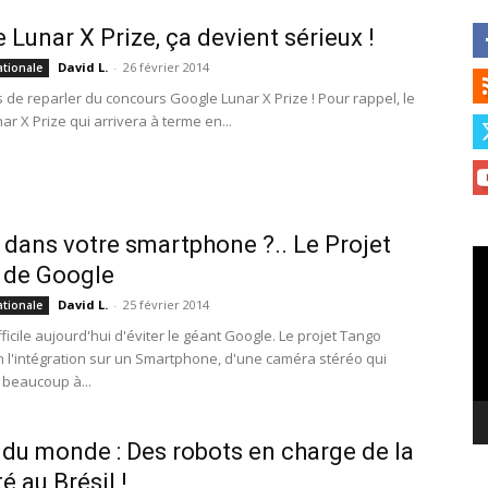
 Lunar X Prize, ça devient sérieux !
David L.
-
26 février 2014
ationale
s de reparler du concours Google Lunar X Prize ! Pour rappel, le
r X Prize qui arrivera à terme en...
 dans votre smartphone ?.. Le Projet
Le
 de Google
vi
David L.
-
25 février 2014
ationale
ifficile aujourd'hui d'éviter le géant Google. Le projet Tango
n l'intégration sur un Smartphone, d'une caméra stéréo qui
beaucoup à...
du monde : Des robots en charge de la
é au Brésil !