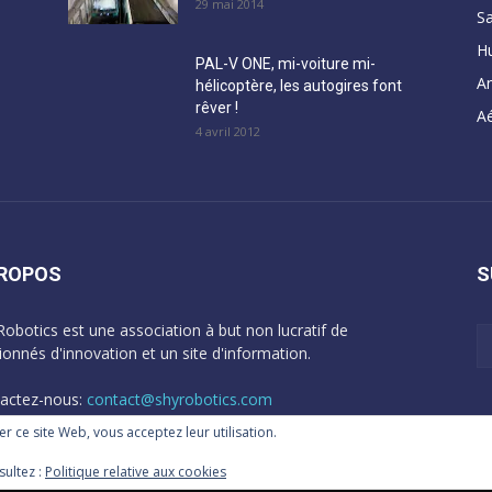
29 mai 2014
Sa
H
PAL-V ONE, mi-voiture mi-
A
hélicoptère, les autogires font
rêver !
Aé
4 avril 2012
PROPOS
S
Robotics est une association à but non lucratif de
ionnés d'innovation et un site d'information.
actez-nous:
contact@shyrobotics.com
ser ce site Web, vous acceptez leur utilisation.
sultez :
Politique relative aux cookies