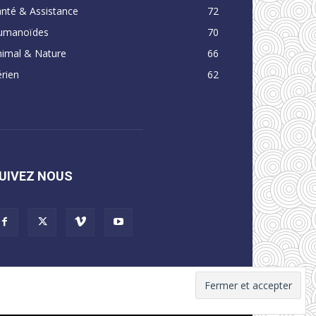
nté & Assistance
72
umanoïdes
70
nimal & Nature
66
rien
62
UIVEZ NOUS