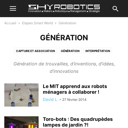
Accueil
Etapes Smart World
Génération
GÉNÉRATION
CAPTURE ET ASSOCIATION
GÉNÉRATION
INTERPRÉTATION
MANIFESTATION
PROPOSITION DE VALEUR
SÉLECTION
Génération de trouvailles, d’inventions, d’idées,
d’innovations
Le MIT apprend aux robots
ménagers à collaborer !
David L.
-
27 février 2014
Toro-bots : Des quadrupèdes
lampes de jardin ?!