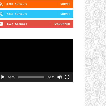
3,200
Suiveurs
SUIVRE
2,341
Suiveurs
SUIVRE
8,522
Abonnés
S'ABONNER
cteur
déo
00:00
00:53