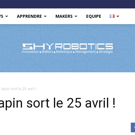
WS
APPRENDRE
MAKERS
EQUIPE
Shy
 lapin sort le 25 avril !
apin sort le 25 avril !
Robotics