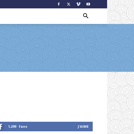
1,299
Fans
J'AIME