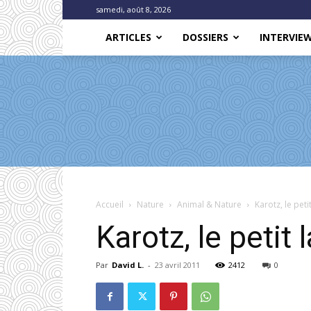
samedi, août 8, 2026
ARTICLES
DOSSIERS
INTERVIE
Accueil
Nature
Animal & Nature
Karotz, le petit
Karotz, le petit l
Par
David L.
-
23 avril 2011
2412
0