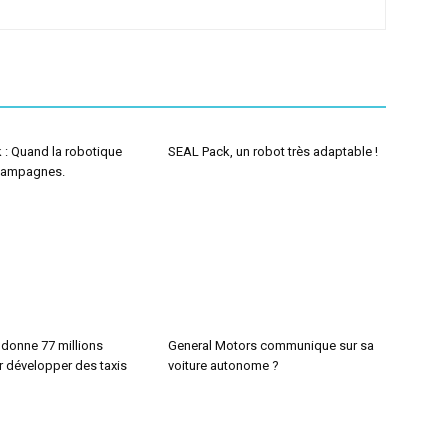
 : Quand la robotique
SEAL Pack, un robot très adaptable !
 campagnes.
 donne 77 millions
General Motors communique sur sa
r développer des taxis
voiture autonome ?