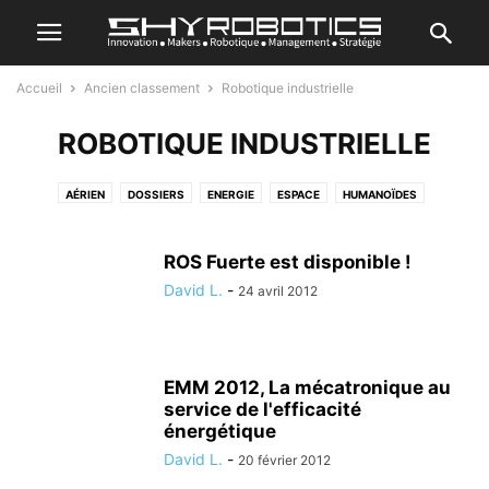
Accueil
Ancien classement
Robotique industrielle
ROBOTIQUE INDUSTRIELLE
AÉRIEN
DOSSIERS
ENERGIE
ESPACE
HUMANOÏDES
JE CRÉE MON ROBOT
MARIN
REVIEWS
ROBOTIQUE GÉNÉRALE
ROBOTIQUE INDUSTRIELLE
SANTÉ & ASSISTANCE
ROS Fuerte est disponible !
SÉRIE DOCUMENTAIRE
SPORT
TERRESTRE
TOP ACTU
David L.
-
24 avril 2012
TRANSPORT
TUTORIEL
VRAC
EMM 2012, La mécatronique au
service de l'efficacité
énergétique
David L.
-
20 février 2012