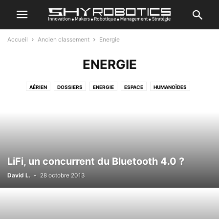
Accueil
Ancien classement
Energie
ENERGIE
AÉRIEN
DOSSIERS
ENERGIE
ESPACE
HUMANOÏDES
JE CRÉE MON ROBOT
MARIN
REVIEWS
ROBOTIQUE GÉNÉRALE
ROBOTIQUE INDUSTRIELLE
SANTÉ & ASSISTANCE
SÉRIE DOCUMENTAIRE
SPORT
TERRESTRE
TOP ACTU
TRANSPORT
TUTORIEL
VRAC
LiFi, un concurrent du Bluetooth 4.0 ?
David L.
-
28 octobre 2013