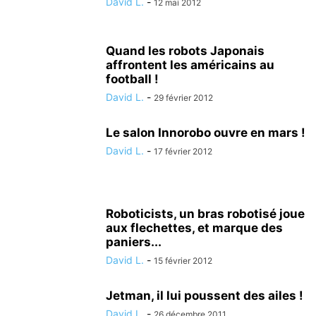
David L.
-
12 mai 2012
Quand les robots Japonais
affrontent les américains au
football !
David L.
-
29 février 2012
Le salon Innorobo ouvre en mars !
David L.
-
17 février 2012
Roboticists, un bras robotisé joue
aux flechettes, et marque des
paniers...
David L.
-
15 février 2012
Jetman, il lui poussent des ailes !
David L.
-
26 décembre 2011