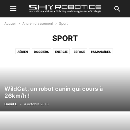
Accueil
Ancien classement
Sport
SPORT
AÉRIEN
DOSSIERS
ENERGIE
ESPACE
HUMANOÏDES
JE CRÉE MON ROBOT
MARIN
REVIEWS
ROBOTIQUE GÉNÉRALE
ROBOTIQUE INDUSTRIELLE
SANTÉ & ASSISTANCE
SÉRIE DOCUMENTAIRE
SPORT
TERRESTRE
TOP ACTU
TRANSPORT
TUTORIEL
VRAC
WildCat, un robot canin qui cours à
26km/h !
David L.
-
4 octobre 2013