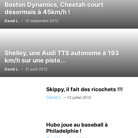
Boston Dynamics, Cheetah court
désormais à 45km/h !
David L.
-
10 septembre 2012
Shelley, une Audi TTS autonome à 193
km/h sur une piste...
David L.
-
21 août 2012
Skippy, il fait des ricochets !!!
David L.
-
13 juillet 2012
Hubo joue au baseball à
Philadelphie !