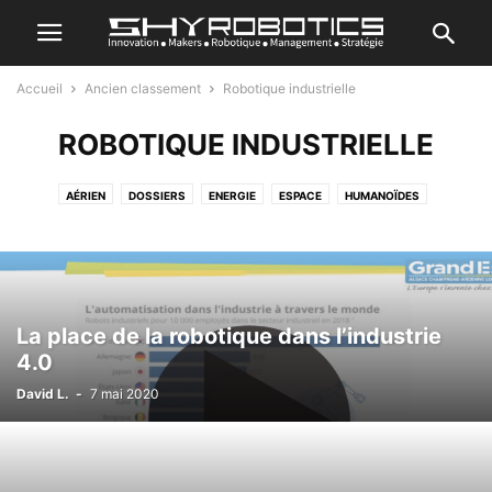
Accueil
Ancien classement
Robotique industrielle
ROBOTIQUE INDUSTRIELLE
AÉRIEN
DOSSIERS
ENERGIE
ESPACE
HUMANOÏDES
JE CRÉE MON ROBOT
MARIN
REVIEWS
ROBOTIQUE GÉNÉRALE
ROBOTIQUE INDUSTRIELLE
SANTÉ & ASSISTANCE
SÉRIE DOCUMENTAIRE
SPORT
TERRESTRE
TOP ACTU
TRANSPORT
TUTORIEL
VRAC
La place de la robotique dans l’industrie
4.0
David L.
-
7 mai 2020