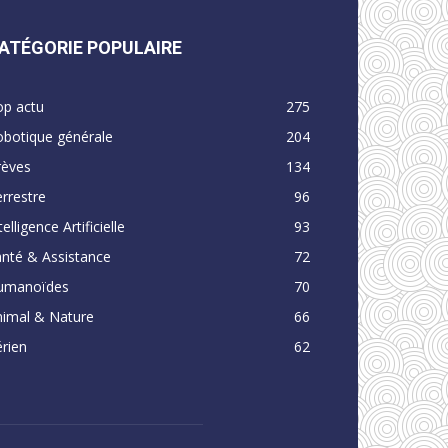
ATÉGORIE POPULAIRE
op actu
275
obotique générale
204
rèves
134
rrestre
96
telligence Artificielle
93
nté & Assistance
72
umanoïdes
70
nimal & Nature
66
rien
62