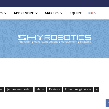
WS
APPRENDRE
MAKERS
EQUIPE
Shy
es
Je crée mon robot
Marin
Reviews
Robotique générale
Robotics