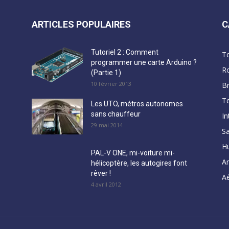
ARTICLES POPULAIRES
C
Tutoriel 2 : Comment
T
programmer une carte Arduino ?
R
(Partie 1)
10 février 2013
B
Te
Les UTO, métros autonomes
sans chauffeur
In
29 mai 2014
Sa
H
PAL-V ONE, mi-voiture mi-
A
hélicoptère, les autogires font
rêver !
Aé
4 avril 2012