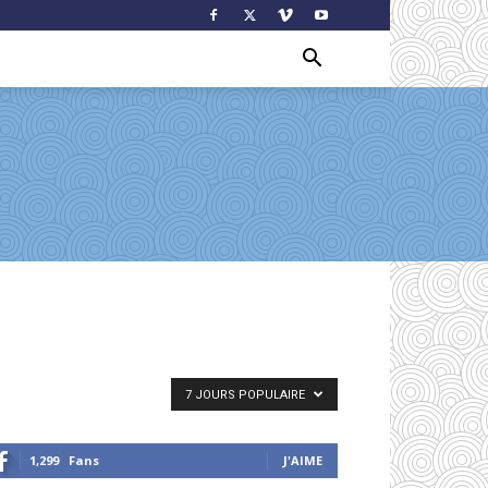
7 JOURS POPULAIRE
1,299
Fans
J'AIME