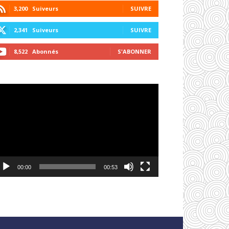
3,200
Suiveurs
SUIVRE
2,341
Suiveurs
SUIVRE
8,522
Abonnés
S'ABONNER
cteur
déo
00:00
00:53