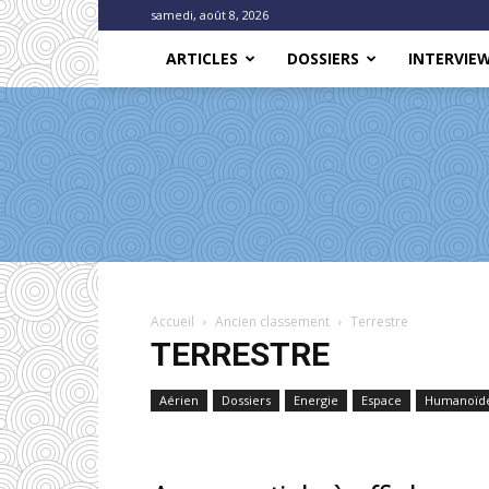
samedi, août 8, 2026
ARTICLES
DOSSIERS
INTERVIE
Accueil
Ancien classement
Terrestre
TERRESTRE
Aérien
Dossiers
Energie
Espace
Humanoïd