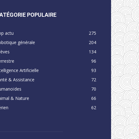
ATÉGORIE POPULAIRE
op actu
275
obotique générale
204
rèves
134
rrestre
96
telligence Artificielle
93
nté & Assistance
72
umanoïdes
70
nimal & Nature
66
rien
62