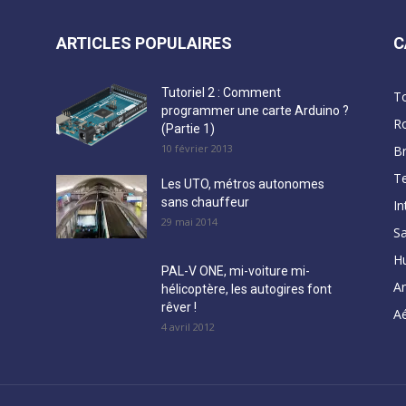
ARTICLES POPULAIRES
C
Tutoriel 2 : Comment
T
programmer une carte Arduino ?
R
(Partie 1)
10 février 2013
B
Te
Les UTO, métros autonomes
sans chauffeur
In
29 mai 2014
Sa
H
PAL-V ONE, mi-voiture mi-
A
hélicoptère, les autogires font
rêver !
Aé
4 avril 2012