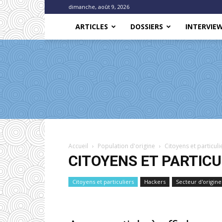
dimanche, août 9, 2026
ARTICLES
DOSSIERS
INTERVIE
Accueil
Population d'origine
Citoyens et particuli
CITOYENS ET PARTICU
Citoyens et particuliers
Hackers
Secteur d'origine