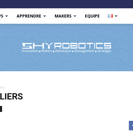
WS
APPRENDRE
MAKERS
EQUIPE
Shy
ers
LIERS
Robotics