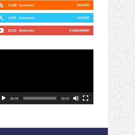
3,200
Suiveurs
SUIVRE
2,341
Suiveurs
SUIVRE
8,522
Abonnés
S'ABONNER
cteur
déo
00:00
00:53