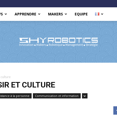
WS
APPRENDRE
MAKERS
EQUIPE
Shy
 culture
SIR ET CULTURE
istance à la personne
Communication et information
Robotics