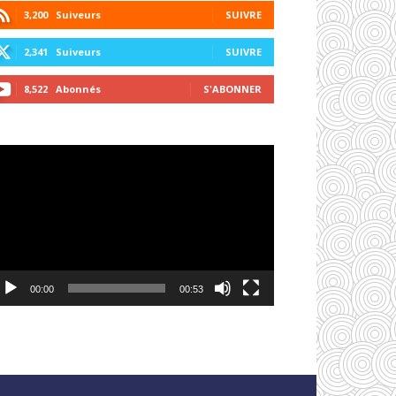
3,200
Suiveurs
SUIVRE
2,341
Suiveurs
SUIVRE
8,522
Abonnés
S'ABONNER
cteur
déo
00:00
00:53