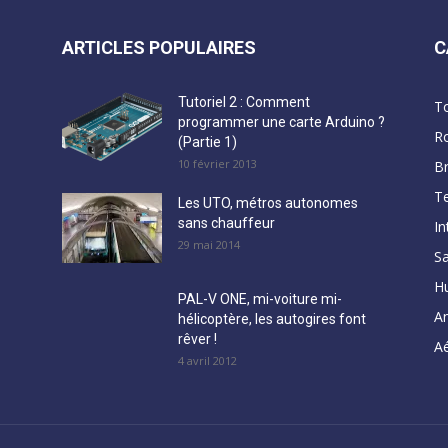
ARTICLES POPULAIRES
C
Tutoriel 2 : Comment
T
programmer une carte Arduino ?
R
(Partie 1)
10 février 2013
B
Te
Les UTO, métros autonomes
sans chauffeur
In
29 mai 2014
Sa
H
PAL-V ONE, mi-voiture mi-
A
hélicoptère, les autogires font
rêver !
Aé
4 avril 2012