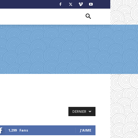
DERNIER
1,299
Fans
J'AIME