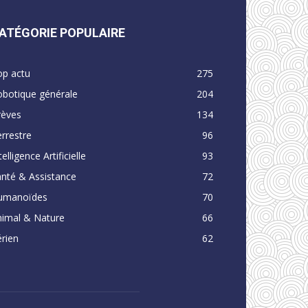
ATÉGORIE POPULAIRE
op actu
275
obotique générale
204
rèves
134
rrestre
96
telligence Artificielle
93
nté & Assistance
72
umanoïdes
70
nimal & Nature
66
rien
62