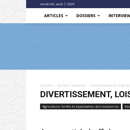
vendredi, août 7, 2026
ARTICLES
DOSSIERS
INTERVIE
Accueil
Secteur concerné
Divertissement, loisir et
DIVERTISSEMENT, LOI
Agriculture, forêts et exploitation des ressources
Ass