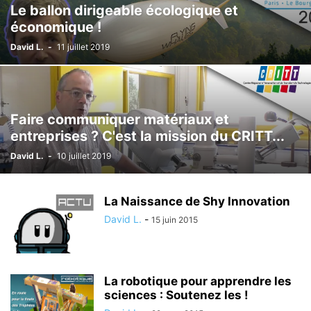
Le ballon dirigeable écologique et
économique !
David L.
-
11 juillet 2019
Faire communiquer matériaux et
entreprises ? C'est la mission du CRITT...
David L.
-
10 juillet 2019
La Naissance de Shy Innovation
David L.
-
15 juin 2015
La robotique pour apprendre les
sciences : Soutenez les !