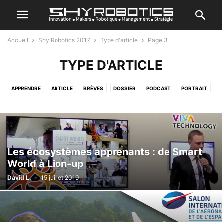
Accueil
Shy Robotics 2017
Type d'article
Page 3
TYPE D'ARTICLE
APPRENDRE
ARTICLE
BRÈVES
DOSSIER
PODCAST
PORTRAIT
TEST
Les écosystèmes apprenants : de Smart
World à Lion-up
David L.
-
15 juillet 2019