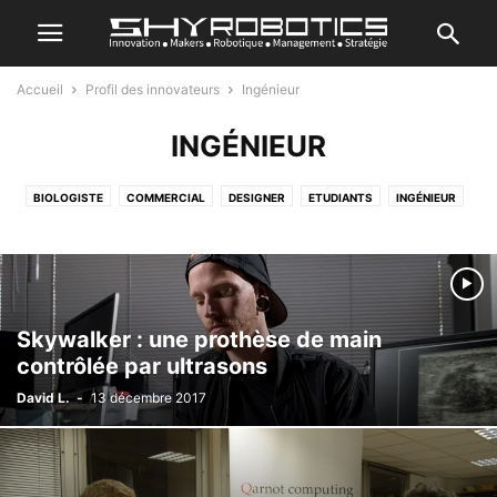
Accueil
Profil des innovateurs
Ingénieur
INGÉNIEUR
BIOLOGISTE
COMMERCIAL
DESIGNER
ETUDIANTS
INGÉNIEUR
INGÉNIEUR CHERCHEUR
MÉDECIN
Skywalker : une prothèse de main
contrôlée par ultrasons
David L.
-
13 décembre 2017