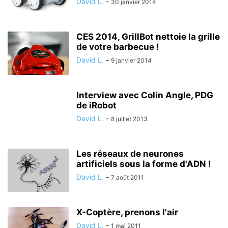
David L.
-
30 janvier 2014
CES 2014, GrillBot nettoie la grille
de votre barbecue !
David L.
-
9 janvier 2014
Interview avec Colin Angle, PDG
de iRobot
David L.
-
8 juillet 2013
Les réseaux de neurones
artificiels sous la forme d'ADN !
David L.
-
7 août 2011
X-Coptère, prenons l'air
David L.
-
1 mai 2011