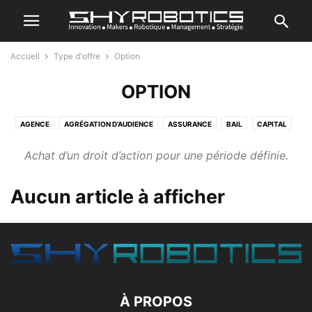
Accueil
Type d'offre
Option
OPTION
AGENCE
AGRÉGATION D’AUDIENCE
ASSURANCE
BAIL
CAPITAL
OPTION
PRÊT
PRODUIT
RESSOURCE PARTAGÉE
REVENTE
Achat d’un droit d’action pour une période définie.
SERVICE
Aucun article à afficher
À PROPOS