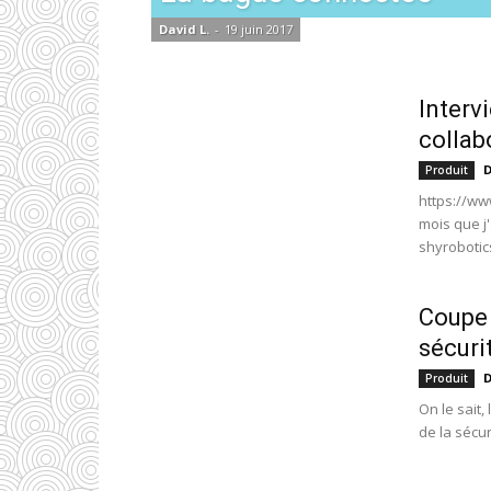
David L.
-
19 juin 2017
Interv
collab
D
Produit
https://ww
mois que j
shyrobotic
Coupe 
sécurit
D
Produit
On le sait,
de la sécur