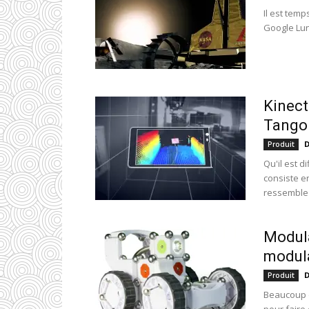
Il est temp
Google Luna
Kinect
Tango
D
Produit
Qu'il est d
consiste e
ressemble 
Modula
modul
D
Produit
Beaucoup o