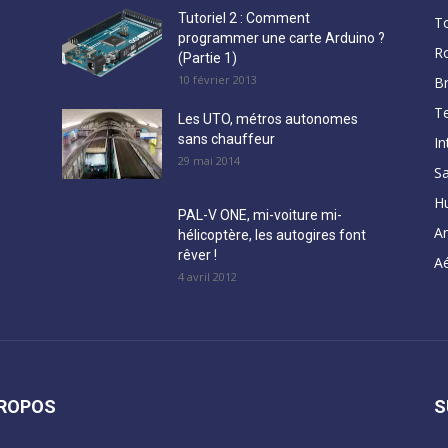
Tutoriel 2 : Comment
T
programmer une carte Arduino ?
R
(Partie 1)
10 février 2013
B
Te
Les UTO, métros autonomes
sans chauffeur
In
29 mai 2014
Sa
H
PAL-V ONE, mi-voiture mi-
A
hélicoptère, les autogires font
rêver !
Aé
4 avril 2012
PROPOS
S