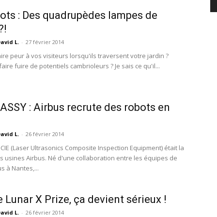
ots : Des quadrupèdes lampes de
?!
avid L.
-
27 février 2014
ire peur à vos visiteurs lorsqu'ils traversent votre jardin ?
aire fuire de potentiels cambrioleurs ? Je sais ce qu'il...
SSY : Airbus recrute des robots en
avid L.
-
26 février 2014
UCIE (Laser Ultrasonics Composite Inspection Equipment) était la
s usines Airbus. Né d'une collaboration entre les équipes de
s à Nantes,...
 Lunar X Prize, ça devient sérieux !
avid L.
-
26 février 2014