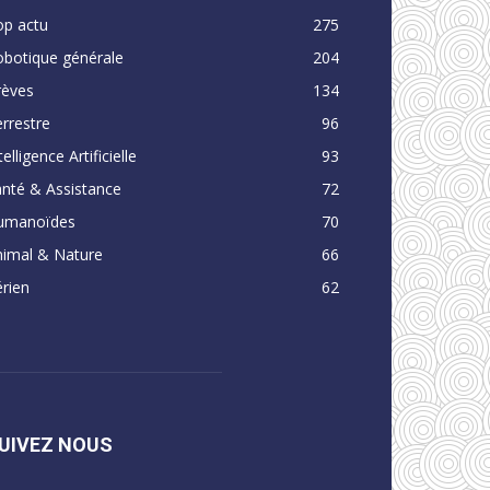
op actu
275
obotique générale
204
rèves
134
rrestre
96
telligence Artificielle
93
nté & Assistance
72
umanoïdes
70
nimal & Nature
66
rien
62
UIVEZ NOUS