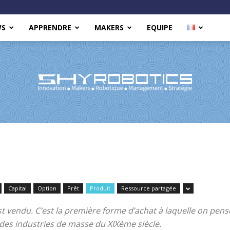
WS
APPRENDRE
MAKERS
EQUIPE
Shy
Capital
Option
Prêt
Produit
Ressource partagée
est vendu. C’est la première forme d’achat à laquelle on pe
Robotics
s des industries de masse du XIXème siècle.