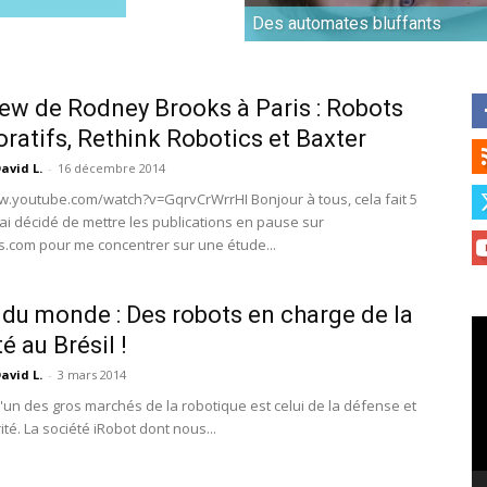
Des automates bluffants
iew de Rodney Brooks à Paris : Robots
oratifs, Rethink Robotics et Baxter
avid L.
-
16 décembre 2014
w.youtube.com/watch?v=GqrvCrWrrHI Bonjour à tous, cela fait 5
'ai décidé de mettre les publications en pause sur
s.com pour me concentrer sur une étude...
du monde : Des robots en charge de la
Le
é au Brésil !
vi
avid L.
-
3 mars 2014
 l'un des gros marchés de la robotique est celui de la défense et
ité. La société iRobot dont nous...