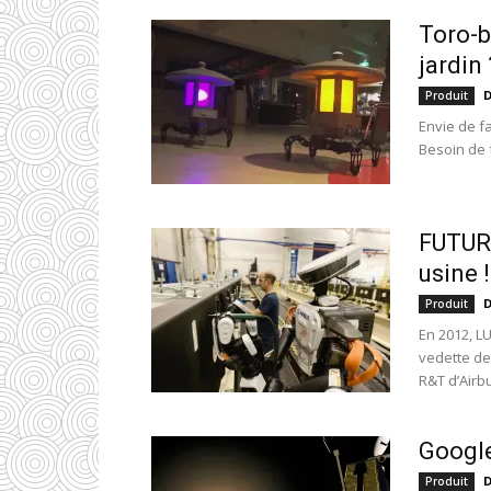
Toro-b
jardin 
D
Produit
Envie de fa
Besoin de f
FUTURA
usine !
D
Produit
En 2012, L
vedette de
R&T d’Airbu
Google
D
Produit