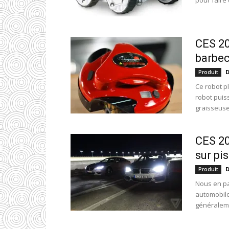
pour faire 
CES 201
barbec
D
Produit
Ce robot p
robot puiss
graisseuses
CES 20
sur pis
D
Produit
Nous en pa
automobile
généraleme