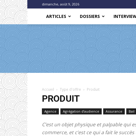
dimanche, août 9, 2026
ARTICLES
DOSSIERS
INTERVIE
Accueil
Type d'offre
Produit
PRODUIT
Agence
Agrégation d’audience
Assurance
Bail
C’est un objet physique et palpable qui 
commerce, et c’est ce qui a fait le succè