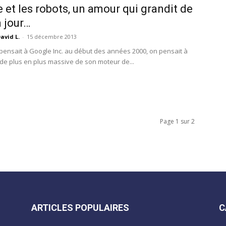
 et les robots, un amour qui grandit de
n jour…
avid L.
-
15 décembre 2013
ensait à Google Inc. au début des années 2000, on pensait à
e de plus en plus massive de son moteur de...
Page 1 sur 2
ARTICLES POPULAIRES
C