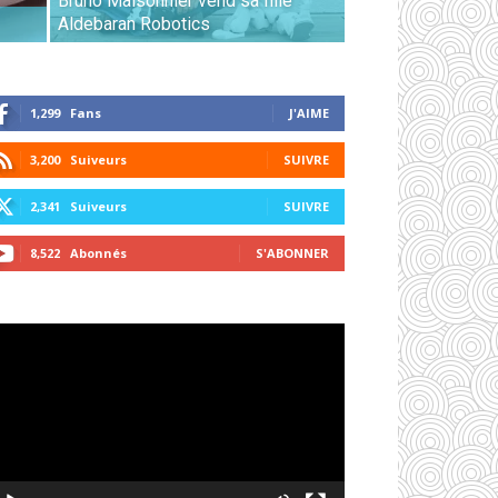
Bruno Maisonnier vend sa fille
Aldebaran Robotics
1,299
Fans
J'AIME
3,200
Suiveurs
SUIVRE
2,341
Suiveurs
SUIVRE
8,522
Abonnés
S'ABONNER
cteur
déo