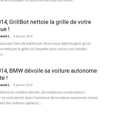
de la robotique. On aura du mal à perdre cette...
4, GrillBot nettoie la grille de votre
ue !
avid L.
-
9 janvier 2014
laira aux fans de barbecue ! Avez-vous déjà imaginé qu'un
e nettoyer la grille sur laquelle vous cuisez vos viandes
...
14, BMW dévoile sa voiture autonome
te !
avid L.
-
9 janvier 2014
rlions en octobre dernier, de nombreux constructeurs
 se sont lancés dans l'aventure de la voiture autonome. Usant
nt des mêmes capteurs,...