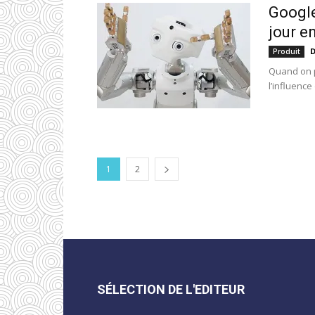
Google
jour e
D
Produit
Quand on p
l’influenc
1
2
SÉLECTION DE L'EDITEUR