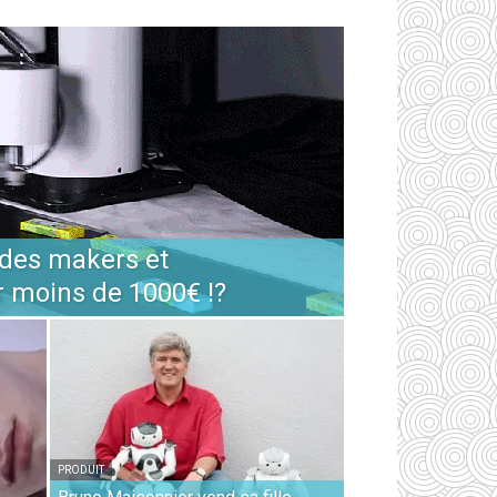
 des makers et
r moins de 1000€ !?
PRODUIT