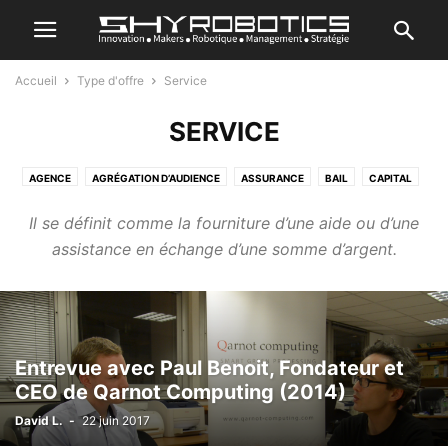
Accueil
Type d'offre
Service
SERVICE
AGENCE
AGRÉGATION D’AUDIENCE
ASSURANCE
BAIL
CAPITAL
OPTION
PRÊT
PRODUIT
RESSOURCE PARTAGÉE
REVENTE
Il se définit comme la fourniture d’une aide ou d’une
SERVICE
assistance en échange d’une somme d’argent.
Entrevue avec Paul Benoit, Fondateur et
CEO de Qarnot Computing (2014)
David L.
-
22 juin 2017