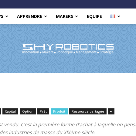
WS
APPRENDRE
MAKERS
EQUIPE
Shy
Capital
Option
Prêt
Produit
Ressource partagée
est vendu. C’est la première forme d’achat à laquelle on pe
Robotics
s des industries de masse du XIXème siècle.