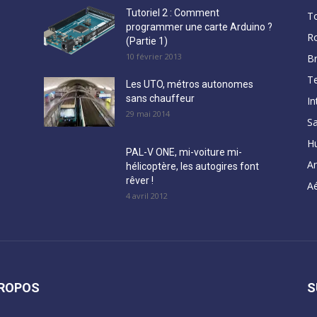
Tutoriel 2 : Comment
T
programmer une carte Arduino ?
R
(Partie 1)
10 février 2013
B
Te
Les UTO, métros autonomes
sans chauffeur
In
29 mai 2014
Sa
H
PAL-V ONE, mi-voiture mi-
A
hélicoptère, les autogires font
rêver !
Aé
4 avril 2012
PROPOS
S