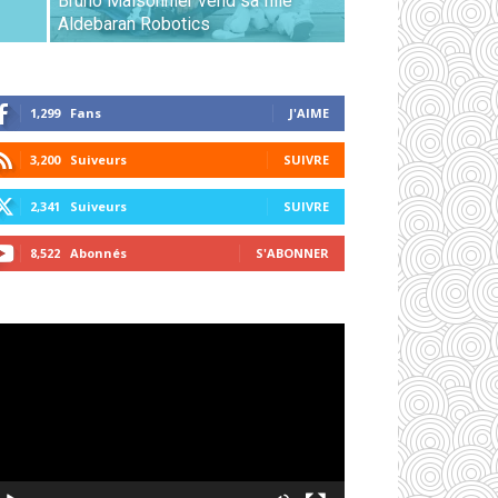
Bruno Maisonnier vend sa fille
Aldebaran Robotics
1,299
Fans
J'AIME
3,200
Suiveurs
SUIVRE
2,341
Suiveurs
SUIVRE
8,522
Abonnés
S'ABONNER
cteur
déo