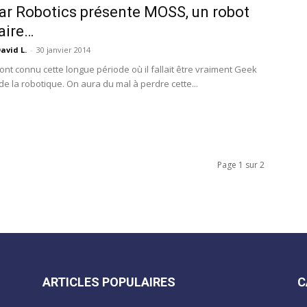
r Robotics présente MOSS, un robot
aire…
avid L.
-
30 janvier 2014
nt connu cette longue période où il fallait être vraiment Geek
de la robotique. On aura du mal à perdre cette...
Page 1 sur 2
ARTICLES POPULAIRES
C