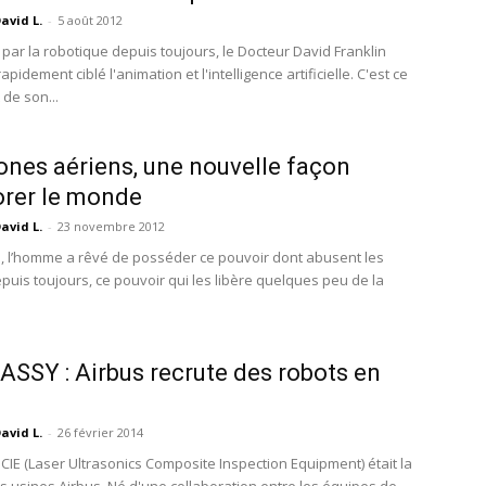
avid L.
-
5 août 2012
par la robotique depuis toujours, le Docteur David Franklin
pidement ciblé l'animation et l'intelligence artificielle. C'est ce
 de son...
ones aériens, une nouvelle façon
orer le monde
avid L.
-
23 novembre 2012
 l’homme a rêvé de posséder ce pouvoir dont abusent les
puis toujours, ce pouvoir qui les libère quelques peu de la
SSY : Airbus recrute des robots en
avid L.
-
26 février 2014
UCIE (Laser Ultrasonics Composite Inspection Equipment) était la