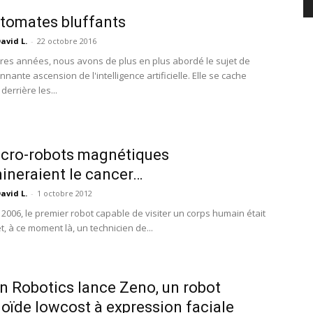
tomates bluffants
avid L.
-
22 octobre 2016
res années, nous avons de plus en plus abordé le sujet de
nnante ascension de l'intelligence artificielle. Elle se cache
errière les...
cro-robots magnétiques
ineraient le cancer…
avid L.
-
1 octobre 2012
 2006, le premier robot capable de visiter un corps humain était
et, à ce moment là, un technicien de...
 Robotics lance Zeno, un robot
ïde lowcost à expression faciale