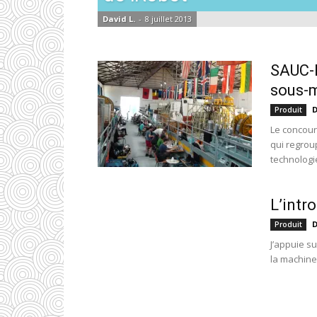
David L.
-
8 juillet 2013
SAUC-E
sous-
D
Produit
Le concou
qui regrou
technologie
L’intr
D
Produit
J’appuie s
la machine 