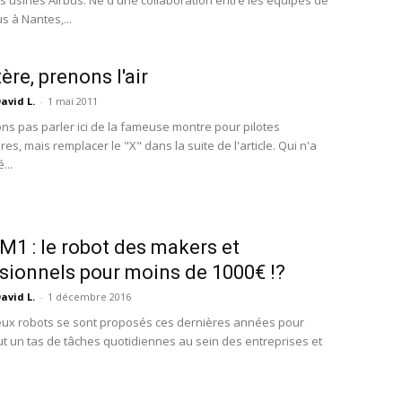
s usines Airbus. Né d'une collaboration entre les équipes de
s à Nantes,...
ère, prenons l'air
avid L.
-
1 mai 2011
ons pas parler ici de la fameuse montre pour pilotes
res, mais remplacer le "X" dans la suite de l'article. Qui n'a
...
M1 : le robot des makers et
sionnels pour moins de 1000€ !?
avid L.
-
1 décembre 2016
ux robots se sont proposés ces dernières années pour
out un tas de tâches quotidiennes au sein des entreprises et