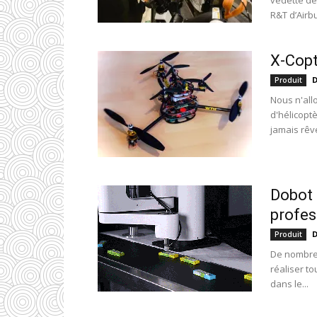
vedette de
R&T d’Airbu
X-Copt
D
Produit
Nous n'all
d'hélicoptè
jamais rêvé
Dobot 
profes
D
Produit
De nombre
réaliser t
dans le...