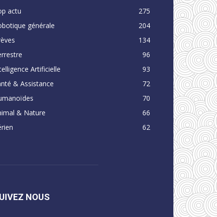
op actu
275
obotique générale
204
rèves
134
rrestre
96
telligence Artificielle
93
nté & Assistance
72
umanoïdes
70
nimal & Nature
66
rien
62
UIVEZ NOUS