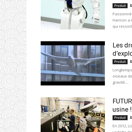
D
Produit
Passionné 
Hanson a ra
qui ressort
Les dr
d’expl
D
Produit
Longtemps,
oiseaux de
gravité....
FUTURA
usine !
D
Produit
En 2012, L