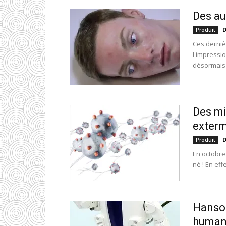
Des au
D
Produit
Ces derniè
l'impressio
désormais d
Des mi
exterm
D
Produit
En octobre
né ! En eff
Hanson
humano