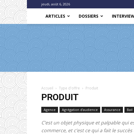
jeudi, août 6, 2026
ARTICLES
DOSSIERS
INTERVIE
Accueil
Type d'offre
Produit
PRODUIT
Agence
Agrégation d’audience
Assurance
Bail
C’est un objet physique et palpable qui 
commerce, et c’est ce qui a fait le succè