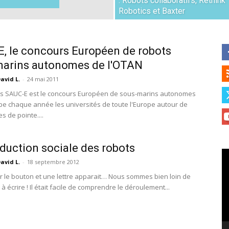
: Robots collaboratifs, Rethink
Robotics et Baxter
, le concours Européen de robots
marins autonomes de l'OTAN
avid L.
-
24 mai 2011
rs SAUC-E est le concours Européen de sous-marins autonomes
pe chaque année les universités de toute l'Europe autour de
s de pointe....
oduction sociale des robots
Le
avid L.
-
18 septembre 2012
vi
ur le bouton et une lettre apparait… Nous sommes bien loin de
à écrire ! Il était facile de comprendre le déroulement...