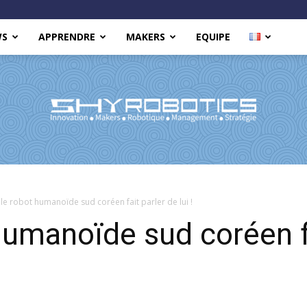
WS
APPRENDRE
MAKERS
EQUIPE
Shy
le robot humanoïde sud coréen fait parler de lui !
humanoïde sud coréen fa
Robotics