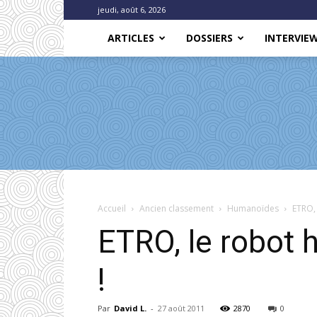
jeudi, août 6, 2026
ARTICLES
DOSSIERS
INTERVIE
Accueil
Ancien classement
Humanoïdes
ETRO, 
ETRO, le robot 
!
Par
David L.
-
27 août 2011
2870
0