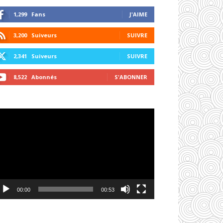
1,299
Fans
J'AIME
3,200
Suiveurs
SUIVRE
2,341
Suiveurs
SUIVRE
8,522
Abonnés
S'ABONNER
cteur
déo
00:00
00:53