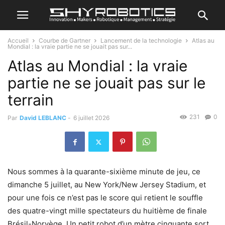
Accueil
Courbe de Gartner
Lancement de la technologie
Atlas au
Mondial : la vraie partie ne se jouait pas sur...
Atlas au Mondial : la vraie
partie ne se jouait pas sur le
terrain
231
0
Par
David LEBLANC
-
6 juillet 2026
Nous sommes à la quarante-sixième minute de jeu, ce
dimanche 5 juillet, au New York/New Jersey Stadium, et
pour une fois ce n’est pas le score qui retient le souffle
des quatre-vingt mille spectateurs du huitième de finale
Brésil-Norvège. Un petit robot d’un mètre cinquante sort