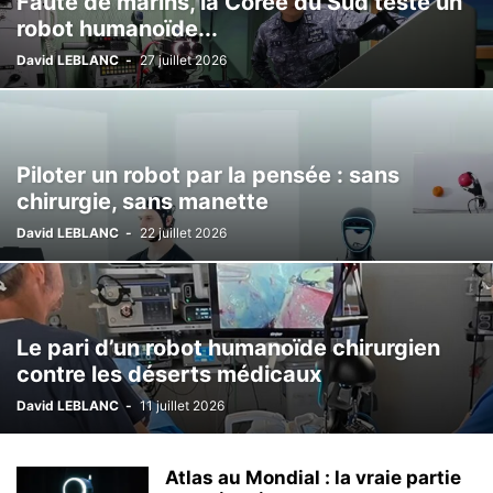
Faute de marins, la Corée du Sud teste un
robot humanoïde...
David LEBLANC
-
27 juillet 2026
Piloter un robot par la pensée : sans
chirurgie, sans manette
David LEBLANC
-
22 juillet 2026
Le pari d’un robot humanoïde chirurgien
contre les déserts médicaux
David LEBLANC
-
11 juillet 2026
Atlas au Mondial : la vraie partie