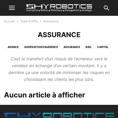
Accueil
Type d'offre
Assurance
ASSURANCE
AGENCE
AGRÉGATION D’AUDIENCE
ASSURANCE
BAIL
CAPITAL
OPTION
PRÊT
PRODUIT
RESSOURCE PARTAGÉE
REVENTE
C’est le transfert d’un risque de l’acheteur vers le
SERVICE
vendeur en échange d’un certain montant. Il y a
derrière ça une volonté de minimiser les risques en
choisissant les clients les plus sûrs.
Aucun article à afficher