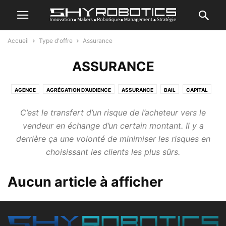
Accueil
Type d'offre
Assurance
ASSURANCE
AGENCE
AGRÉGATION D’AUDIENCE
ASSURANCE
BAIL
CAPITAL
OPTION
PRÊT
PRODUIT
RESSOURCE PARTAGÉE
REVENTE
C’est le transfert d’un risque de l’acheteur vers le
SERVICE
vendeur en échange d’un certain montant. Il y a
derrière ça une volonté de minimiser les risques en
choisissant les clients les plus sûrs.
Aucun article à afficher