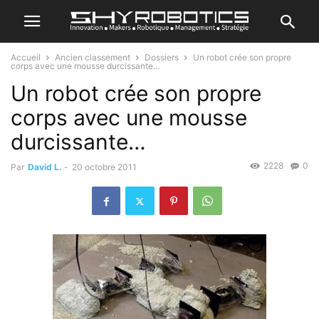
Accueil
Ancien classement
Dossiers
Un robot crée son propre
corps avec une mousse durcissante…
Un robot crée son propre
corps avec une mousse
durcissante…
2228
0
Par
David L.
-
20 octobre 2011