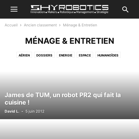
Accueil
Ancien classement
Ménage & Entretien
MÉNAGE & ENTRETIEN
AÉRIEN
DOSSIERS
ENERGIE
ESPACE
HUMANOÏDES
JE CRÉE MON ROBOT
MARIN
REVIEWS
ROBOTIQUE GÉNÉRALE
ROBOTIQUE INDUSTRIELLE
SANTÉ & ASSISTANCE
SÉRIE DOCUMENTAIRE
SPORT
TERRESTRE
TOP ACTU
TRANSPORT
TUTORIEL
VRAC
James de TUM, un robot PR2 qui fait la
cuisine !
David L.
-
5 juin 2012