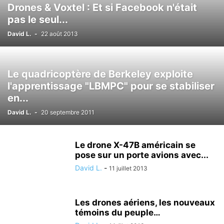
Drones & Voxtel : Et si Facebook n'était
pas le seul...
David L.
-
22 août 2013
Le quadricoptère de Berkeley exploite
l'apprentissage "LBMPC" pour se stabiliser
en...
David L.
-
20 septembre 2011
Le drone X-47B américain se
pose sur un porte avions avec...
David L.
-
11 juillet 2013
Les drones aériens, les nouveaux
témoins du peuple…