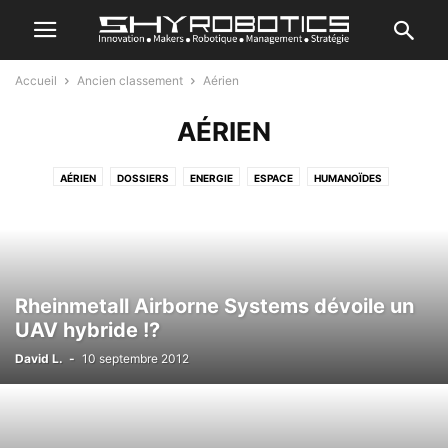
Accueil
Ancien classement
Aérien
AÉRIEN
AÉRIEN
DOSSIERS
ENERGIE
ESPACE
HUMANOÏDES
JE CRÉE MON ROBOT
MARIN
REVIEWS
ROBOTIQUE GÉNÉRALE
ROBOTIQUE INDUSTRIELLE
SANTÉ & ASSISTANCE
SÉRIE DOCUMENTAIRE
SPORT
TERRESTRE
TOP ACTU
TRANSPORT
TUTORIEL
VRAC
Rheinmetall Airborne Systems dévoile un
UAV hybride !?
David L.
-
10 septembre 2012